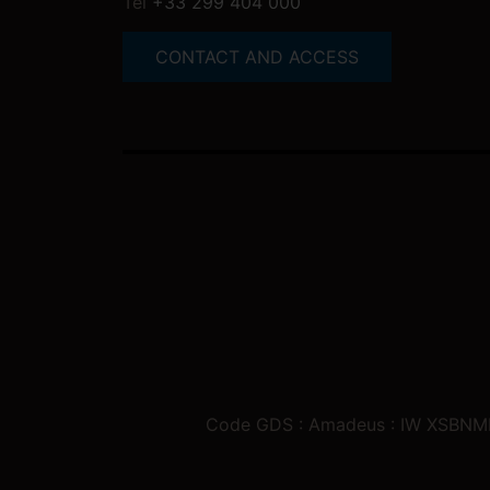
Tel
+33 299 404 000
CONTACT AND ACCESS
Code GDS : Amadeus : IW XSBNMH,