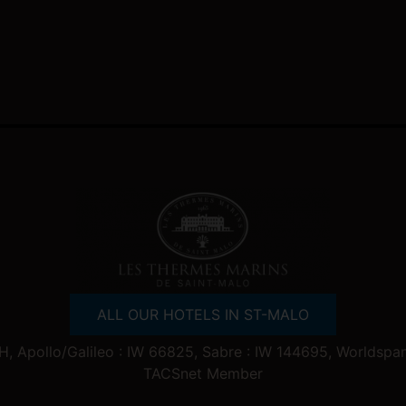
ALL OUR HOTELS IN ST-MALO
 Apollo/Galileo : IW 66825, Sabre : IW 144695, Worldspa
TACSnet Member