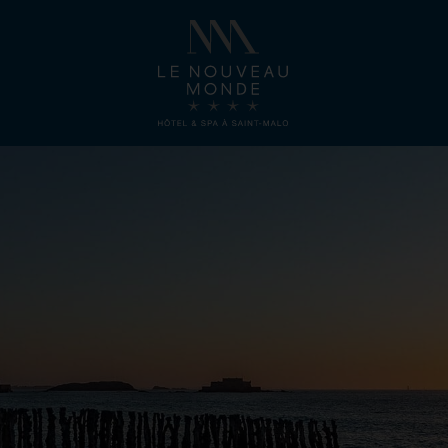
Best rates guaranteed!
Book en room
from
€170