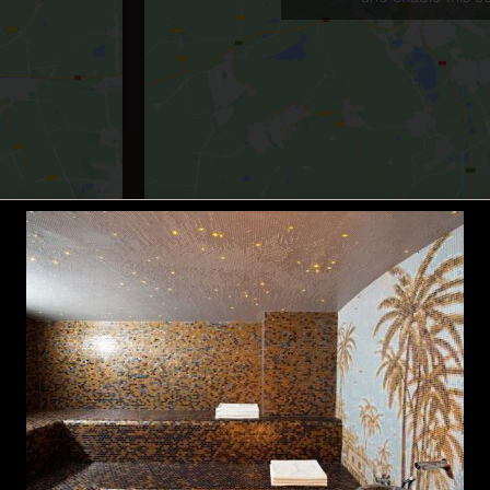
Gérer le consentement aux cookies
We use cookies on our web site to optimize it and our services.
Accept cookies
Functional only
Voir les préférences