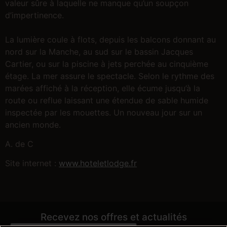
valeur sûre à laquelle ne manque qu’un soupçon
d’impertinence.
La lumière coule à flots, depuis les balcons donnant au
nord sur la Manche, au sud sur le bassin Jacques
Cartier, ou sur la piscine à jets perchée au cinquième
étage. La mer assure le spectacle. Selon le rythme des
marées affiché à la réception, elle écume jusqu’à la
route ou reflue laissant une étendue de sable humide
inspectée par les mouettes. Un nouveau jour sur un
ancien monde.
A. de C
Site internet :
www.hoteletlodge.fr
Recevez nos offres et actualités
Email
*