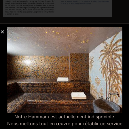
Recevez nos offres et actualités
Email
*
Gérer le consentement aux
cookies
Nous utilisons des cookies pour optimiser notre site web et notre service.
Accepter les cookies
Refuser
Coffret Cadeaux
Voir les préférences
4 coffrets avec de
Notre Hammam est actuellement indisponible.
nombreuses prestations
Nous mettons tout en œuvre pour rétablir ce service