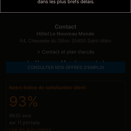
au choix.
dans les plus brefs délais.
>
J’offre un cadeau
Contact
Hôtel Le Nouveau Monde
64, Chaussée du Sillon 35400 Saint-Malo
> Contact et plan d’accès
Le Nouveau Monde recrute !
CONSULTER NOS OFFRES D'EMPLOI
Notre indice de satisfaction client
93%
9832 avis
sur 11 portails
Lire les avis clients