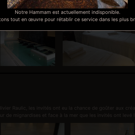
Notre Hammam est actuellement indisponible.
ns tout en œuvre pour rétablir ce service dans les plus br
livier Raulic, les invités ont eu la chance de goûter aux cr
ur de mignardises et face à la mer que les invités ont levé 