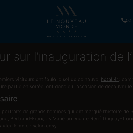
02 
Découvrez les Dimanches Signature des 7 Mers
r sur l’inauguration de l
remiers visiteurs ont foulé le sol de ce nouvel
hôtel 4*
: comm
eure partie en soirée, ont donc eu l’occasion de découvrir 
saire
les portraits de grands hommes qui ont marqué l’histoire de
and, Bertrand-François Mahé ou encore René Duguay-Trouin
auteuils de ce salon cosy.