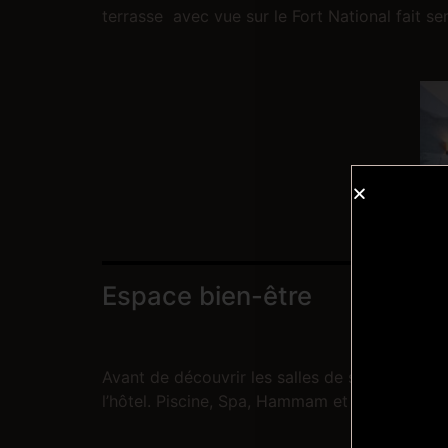
terrasse avec vue sur le Fort National fait se
Espace bien-être
Avant de découvrir les salles de séminaires et
l’hôtel. Piscine, Spa, Hammam et Solarium n’a