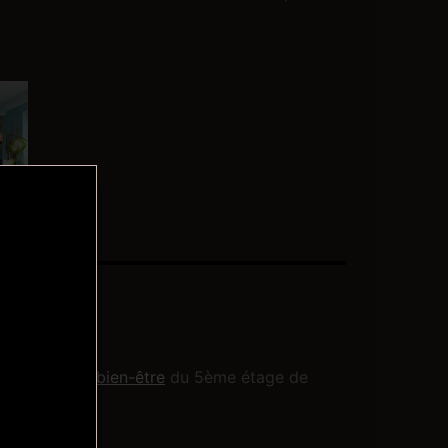
 à l’
espace bien-être
du 5ème étage de