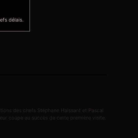
efs délais.
éations des chefs Stéphane Haissant et Pascal
leur coupe au succès de cette première visite.