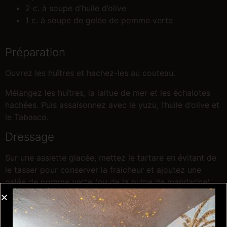
2 c. à soupe d’huile d’olive
1 c. à soupe de gelée de pomme verte
Préparation
Ouvrez les huîtres et hachez-les au couteau.
Mélangez les huîtres, la laitue de mer et les échalotes
hachées. Puis assaisonnez avec le yuzu, l’huile d’olive et
le Tabasco.
Dressage
Sur une assiette glacée, mettez le tartare en évitant de
le tasser pour conserver la fraicheur et ajoutez une
gelée de pomme verte (ou de la pulpe de mandarine).
Astuce et Suggestion
Vous pouvez remplacer le jus de yuzu par du jus de